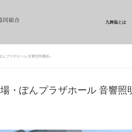
九舞協とは
ぽんプラザホール 音響照明機器…
場・ぽんプラザホール 音響照